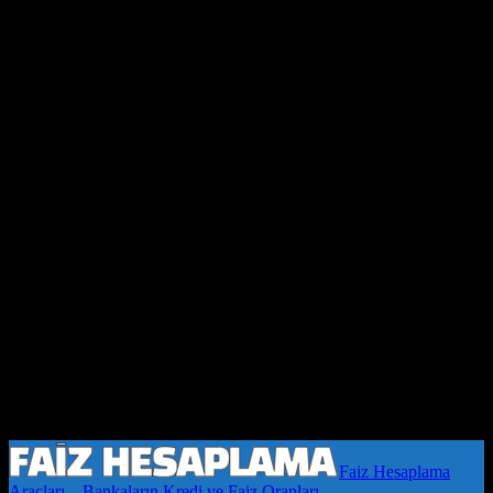
Faiz Hesaplama
Araçları – Bankaların Kredi ve Faiz Oranları