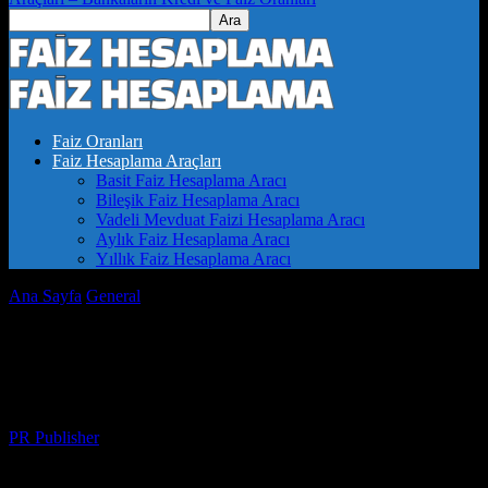
Faiz Oranları
Faiz Hesaplama Araçları
Basit Faiz Hesaplama Aracı
Bileşik Faiz Hesaplama Aracı
Vadeli Mevduat Faizi Hesaplama Aracı
Aylık Faiz Hesaplama Aracı
Yıllık Faiz Hesaplama Aracı
Ana Sayfa
General
Yenilikçi Teknolojiler ve Güncel Gelişmeler
Yenilikçi Teknolojiler ve Güncel
Gelişmeler
Yazar
PR Publisher
-
Mart 1, 2026