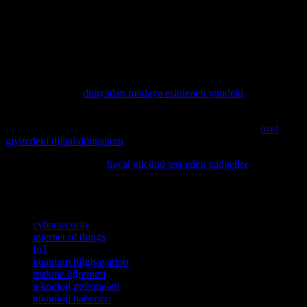
Yeni teknolojiler ve yenilikler hayatımızı kolaylaştıran ve dünyamızı
değiştiren güçlü araçlar sunuyor. Bu nedenle, teknoloji alanındaki
gelişmeleri yakından takip etmek ve bu gelişmeleri kullanarak
hayatımızı daha iyi yapmak önemlidir. Teknoloji, geleceğe yönelik
umutlarımızı gerçekleştirmek için güçlü bir araç olacak.
Teknoloji ve moda dünyasının etkileşiminden ilham alan yeni
trendleri keşfedin
dünyadan modaya esinlenen yöndeki
makalemizde.
Teknoloji ve moda dünyasının birleşiminden ilham alanlar,
özel
giyimdeki dijital dönüşümü
konusunu detaylı olarak inceleyebilir.
Teknoloji severler için,
hayal gücünü test eden gadgetler
konusunu
inceleyen bir makale öneriyoruz, burada en son teknolojiler ve
kişisel deneyimlerin birleştiği bir dünyayı keşfedebilirsiniz.
Etiketler
cybersecurity
internet of things
IoT
kuantum bilgisayarları
makine öğrenimi
teknoloji gelişmeleri
teknoloji haberleri