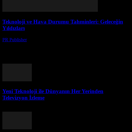
Teknoloji ve Hava Durumu Tahminleri: Geleceğin
Yıldızları
PR Publisher
-
Ağustos 8, 2026
Giriş Teknoloji, günümüzde her alanında devrimler yaşatmaktadır.
Hava durumu tahminleri de bu devrimlerin en önemli alanlarından
biridir. Bu makalede, teknoloji ve hava durumu tahminleri
arasındaki...
Yeni Teknoloji ile Dünyanın Her Yerinden
Televizyon İzleme
Ağustos 8, 2026