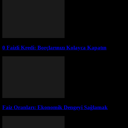
0 Faizli Kredi: Borçlarınızı Kolayca Kapatın
Faiz Oranları: Ekonomik Dengeyi Sağlamak