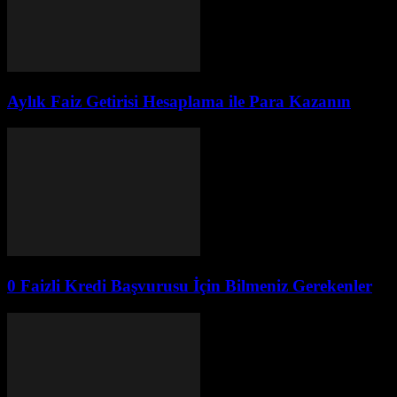
Aylık Faiz Getirisi Hesaplama ile Para Kazanın
0 Faizli Kredi Başvurusu İçin Bilmeniz Gerekenler