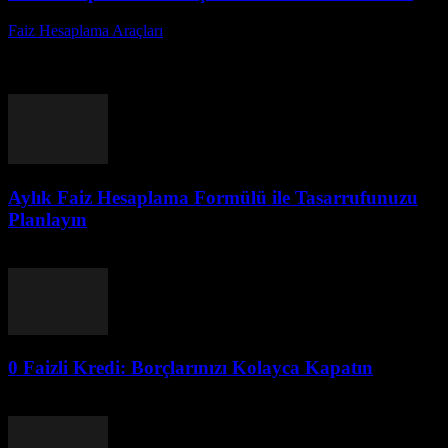
Faiz Hesaplama Araçları
-
Ağustos 7, 2026
Finansal yönetim, bireylerin ve işletmelerin sürdürülebilir bir
ekonomik gelecek inşa etmeleri için kritik bir öneme sahiptir. Bu
makalede, faiz hesaplamanın önemi, nasıl yapıldığı ve...
Aylık Faiz Hesaplama Formülü ile Tasarrufunuzu
Planlayın
Ağustos 7, 2026
0 Faizli Kredi: Borçlarınızı Kolayca Kapatın
Ağustos 6, 2026