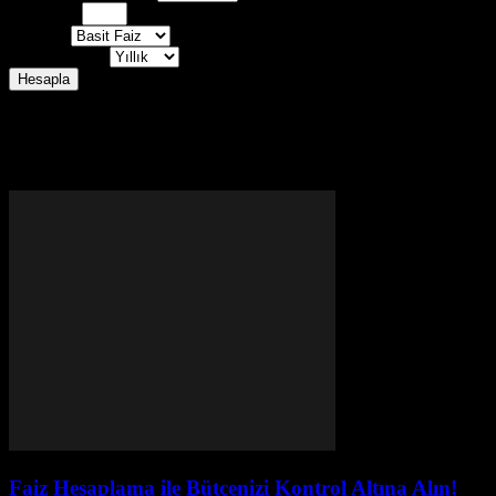
Vade (Yıl)
Faiz Tipi
Ödeme Sıklığı
Hesapla
Ana Para:
Dönemsel Ödeme Tutarı:
Toplam Faiz Tutarı:
Toplam Geri Ödeme:
Efektif Yıllık Getiri Oranı:
Faiz Hesaplama ile Bütçenizi Kontrol Altına Alın!