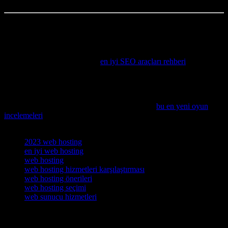
Bu makale, araştırmayı seven ve her zaman çok fazla tarayıcı
sekmesi açık olan bir serbest yazar tarafından yazılmıştır.
E-ticaret alanında SEO performansınızı artırmak için en güncel ve
kapsamlı araçları karşılaştıran
en iyi SEO araçları rehberi
teknik
detaylarıyla oldukça faydalı bir kaynak sunuyor.
Teknolojideki son yenilikleri ve yapay zeka destekli oyun
deneyimlerini merak edenler için, bu sezon piyasaya sürülen en
heyecan verici oyunları detaylıca incelediğimiz
bu en yeni oyun
incelemeleri
kesinlikle ilginizi çekecektir.
Etiketler
2023 web hosting
en iyi web hosting
web hosting
web hosting hizmetleri karşılaştırması
web hosting önerileri
web hosting seçimi
web sunucu hizmetleri