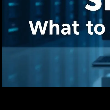
İstanbul’da 2019’da bir startup’la çalıştığım zaman, hosting
hizmetleri konusunda tamamen bir hayal kırıklığı yaşadım. Sitenin
yavaş çalışması, sürekli çöküşleri — honestly, bir gece 3.5 saat
uyumadan, bu sorunları çözmeye çalıştım. “Bu kadar zor olamaz,”