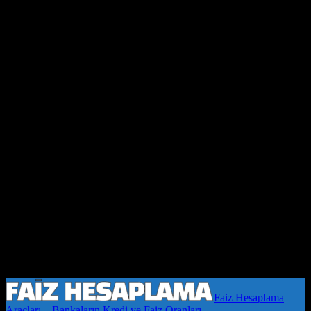
Faiz Hesaplama
Araçları – Bankaların Kredi ve Faiz Oranları