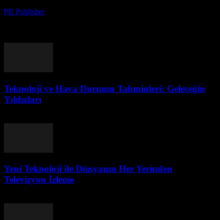
PR Publisher
-
Ağustos 9, 2026
Giriş Teknoloji, her geçen gün hayatımızın her alanını etkileyen bir
güç haline gelmiştir. Bu makalede, geleceğin teknolojik trendlerini,
yaratıcı buluşları ve bu alanlardaki en son...
Teknoloji ve Hava Durumu Tahminleri: Geleceğin
Yıldızları
Ağustos 8, 2026
Yeni Teknoloji ile Dünyanın Her Yerinden
Televizyon İzleme
Ağustos 8, 2026