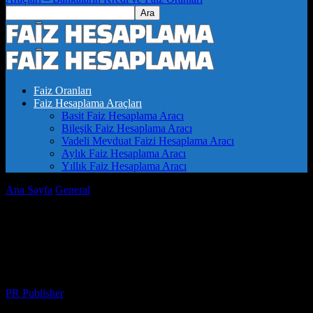
Faiz Oranları
Faiz Hesaplama Araçları
Basit Faiz Hesaplama Aracı
Bileşik Faiz Hesaplama Aracı
Vadeli Mevduat Faizi Hesaplama Aracı
Aylık Faiz Hesaplama Aracı
Yıllık Faiz Hesaplama Aracı
Ana Sayfa
General
En İyi Web Hosting Hizmetleri: 2023’de Nelere
Dikkat Etmelisiniz?
En İyi Web Hosting Hizmetleri: 2023’de
Nelere Dikkat Etmelisiniz?
Yazar
PR Publisher
-