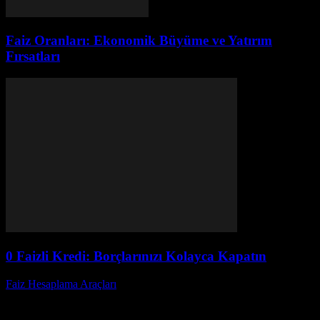
Faiz Oranları: Ekonomik Büyüme ve Yatırım
Fırsatları
0 Faizli Kredi: Borçlarınızı Kolayca Kapatın
Faiz Hesaplama Araçları
-
Ağustos 6, 2026
0 faizli kredi, borçlarınızı kapatmanın etkili bir yoludur. Bu
makalede, 0 faizli kredinin avantajları, nasıl alınacağı ve dikkat