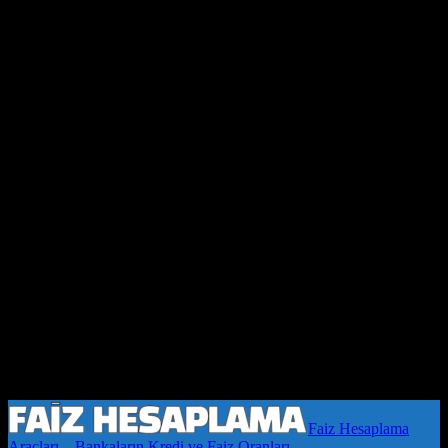
Faiz Hesaplama
Araçları – Bankaların Kredi ve Faiz Oranları