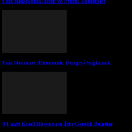
Faiz Hesaplama: Hızlı ve Pratik Yöntemler
Faiz Oranları: Ekonomik Dengeyi Sağlamak
0 Faizli Kredi Başvurusu İçin Gerekli Belgeler