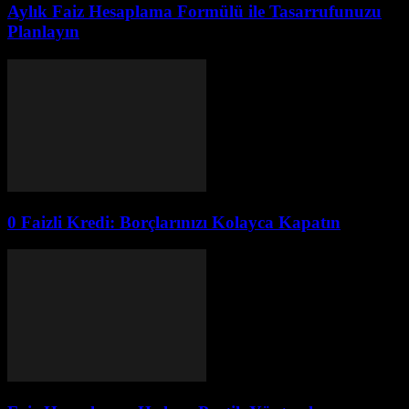
Aylık Faiz Hesaplama Formülü ile Tasarrufunuzu
Planlayın
0 Faizli Kredi: Borçlarınızı Kolayca Kapatın