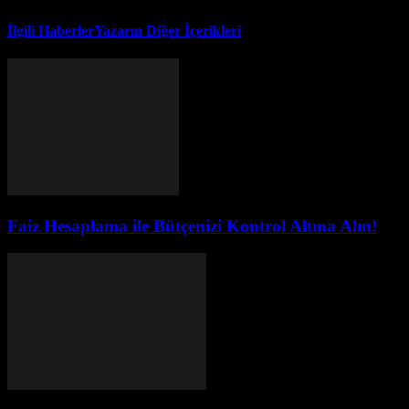
İlgili Haberler
Yazarın Diğer İçerikleri
Faiz Hesaplama ile Bütçenizi Kontrol Altına Alın!