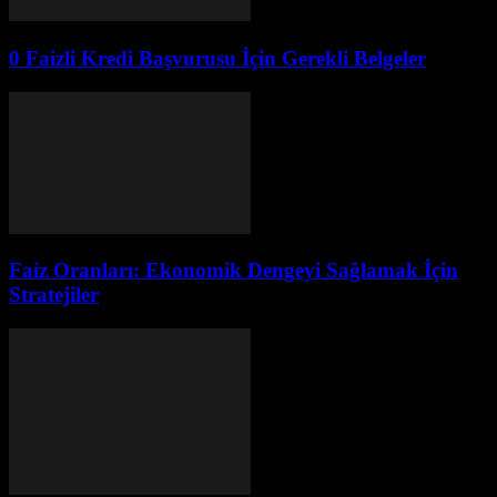
0 Faizli Kredi Başvurusu İçin Gerekli Belgeler
Faiz Oranları: Ekonomik Dengeyi Sağlamak İçin
Stratejiler