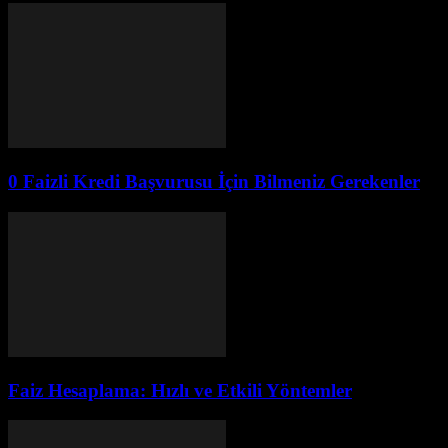
0 Faizli Kredi Başvurusu İçin Bilmeniz Gerekenler
Faiz Hesaplama: Hızlı ve Etkili Yöntemler