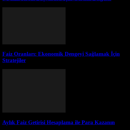
Faiz Oranları: Ekonomik Dengeyi Sağlamak İçin
Stratejiler
Aylık Faiz Getirisi Hesaplama ile Para Kazanın