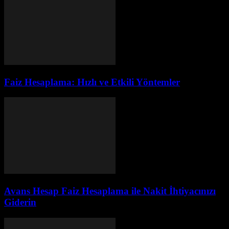
Faiz Hesaplama: Hızlı ve Etkili Yöntemler
Avans Hesap Faiz Hesaplama ile Nakit İhtiyacınızı
Giderin