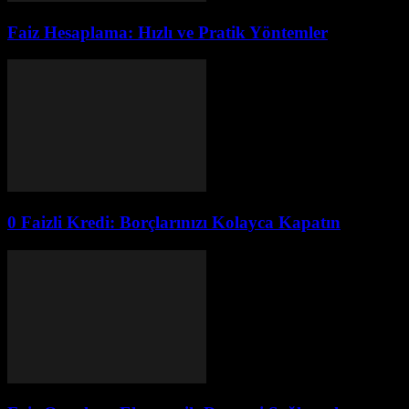
Faiz Hesaplama: Hızlı ve Pratik Yöntemler
0 Faizli Kredi: Borçlarınızı Kolayca Kapatın